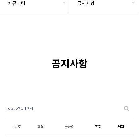
커뮤니티
공지사항
공지사항
Total 0건
1 페이지
번호
제목
글쓴이
조회
날짜