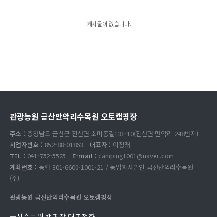
게시물이 없습니다.
관광농원 금산만악리수목원 오토캠핑장
주소 :
충청남도 금산군 진산면 초미동길138-10(진산면 만악리 248번지)
사업자번호 :
852-88-01863
대표자 :
이창래
TEL :
041-752-5525
E-mail :
camping1001@naver.com
계좌번호 :
농협 301-6600-1001-21 / 농업회사법인 금산만악리수목원
(주)
관광농원 금산만악리수목원 오토캠핑장
금산수목원 캠핑장 대표전화