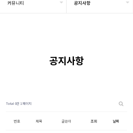
커뮤니티
공지사항
공지사항
Total 0건
1 페이지
번호
제목
글쓴이
조회
날짜