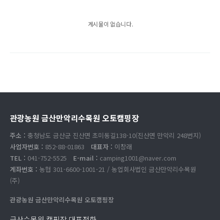
게시물이 없습니다.
관광농원 금산만악리수목원 오토캠핑장
주소 :
충청남도 금산군 진산면 초미동길138-10(진산면 만악리 248번지)
사업자번호 :
852-88-01863
대표자 :
이창래
TEL :
041-752-5525
E-mail :
camping1001@naver.com
계좌번호 :
농협 301-6600-1001-21 / 농업회사법인 금산만악리수목원
(주)
관광농원 금산만악리수목원 오토캠핑장
금산수목원 캠핑장 대표전화