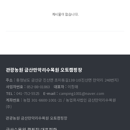
게시물이 없습니다.
관광농원 금산만악리수목원 오토캠핑장
주소 :
충청남도 금산군 진산면 초미동길138-10(진산면 만악리 248번지)
사업자번호 :
852-88-01863
대표자 :
이창래
TEL :
041-752-5525
E-mail :
camping1001@naver.com
계좌번호 :
농협 301-6600-1001-21 / 농업회사법인 금산만악리수목원
(주)
관광농원 금산만악리수목원 오토캠핑장
금산수목원 캠핑장 대표전화