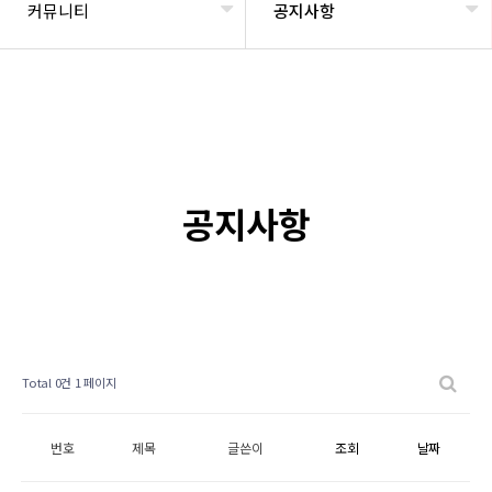
커뮤니티
공지사항
공지사항
Total 0건
1 페이지
번호
제목
글쓴이
조회
날짜