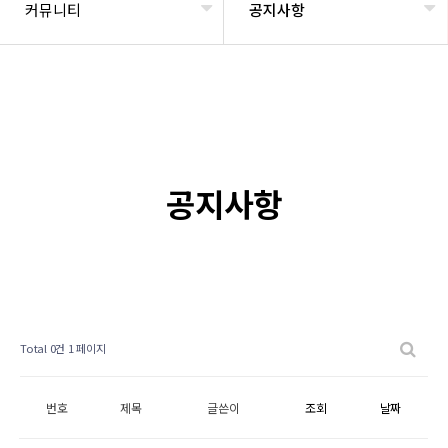
커뮤니티
공지사항
공지사항
Total 0건
1 페이지
번호
제목
글쓴이
조회
날짜