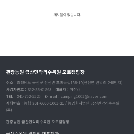
게시물이 없습니다.
관광농원 금산만악리수목원 오토캠핑장
주소 :
충청남도 금산군 진산면 초미동길138-10(진산면 만악리 248번지)
사업자번호 :
852-88-01863
대표자 :
이창래
TEL :
041-752-5525
E-mail :
camping1001@naver.com
계좌번호 :
농협 301-6600-1001-21 / 농업회사법인 금산만악리수목원
(주)
관광농원 금산만악리수목원 오토캠핑장
금산수목원 캠핑장 대표전화