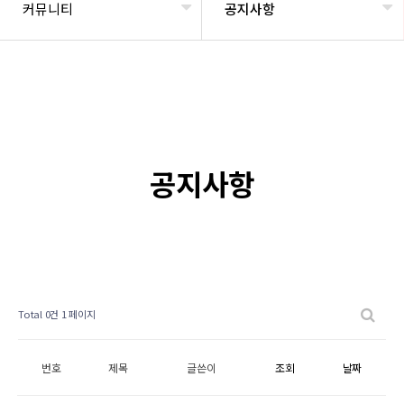
커뮤니티
공지사항
공지사항
Total 0건
1 페이지
번호
제목
글쓴이
조회
날짜