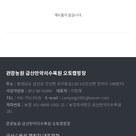
게시물이 없습니다.
관광농원 금산만악리수목원 오토캠핑장
주소 :
충청남도 금산군 진산면 초미동길138-10(진산면 만악리 248번지)
사업자번호 :
852-88-01863
대표자 :
이창래
TEL :
041-752-5525
E-mail :
camping1001@naver.com
계좌번호 :
농협 301-6600-1001-21 / 농업회사법인 금산만악리수목원
(주)
관광농원 금산만악리수목원 오토캠핑장
금산수목원 캠핑장 대표전화