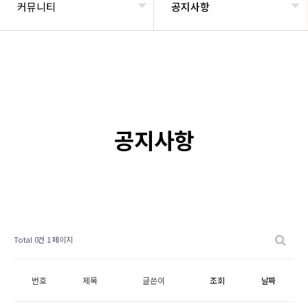
커뮤니티
공지사항
공지사항
Total 0건
1 페이지
번호
제목
글쓴이
조회
날짜