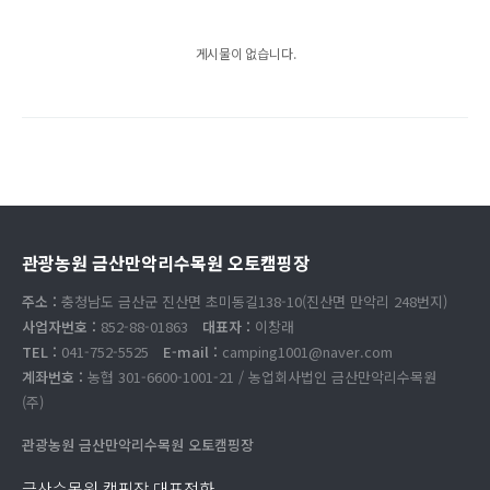
게시물이 없습니다.
관광농원 금산만악리수목원 오토캠핑장
주소 :
충청남도 금산군 진산면 초미동길138-10(진산면 만악리 248번지)
사업자번호 :
852-88-01863
대표자 :
이창래
TEL :
041-752-5525
E-mail :
camping1001@naver.com
계좌번호 :
농협 301-6600-1001-21 / 농업회사법인 금산만악리수목원
(주)
관광농원 금산만악리수목원 오토캠핑장
금산수목원 캠핑장 대표전화