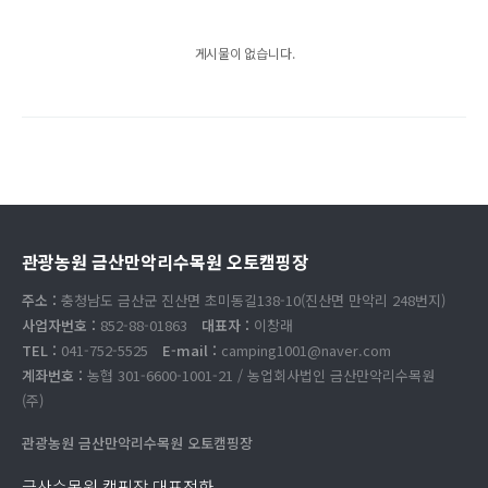
게시물이 없습니다.
관광농원 금산만악리수목원 오토캠핑장
주소 :
충청남도 금산군 진산면 초미동길138-10(진산면 만악리 248번지)
사업자번호 :
852-88-01863
대표자 :
이창래
TEL :
041-752-5525
E-mail :
camping1001@naver.com
계좌번호 :
농협 301-6600-1001-21 / 농업회사법인 금산만악리수목원
(주)
관광농원 금산만악리수목원 오토캠핑장
금산수목원 캠핑장 대표전화