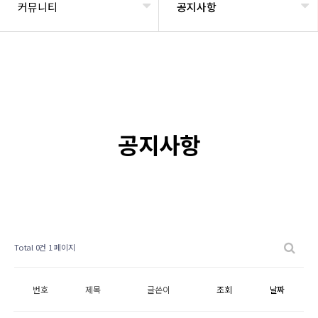
커뮤니티
공지사항
공지사항
Total 0건
1 페이지
번호
제목
글쓴이
조회
날짜