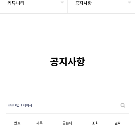
커뮤니티
공지사항
공지사항
Total 0건
1 페이지
번호
제목
글쓴이
조회
날짜