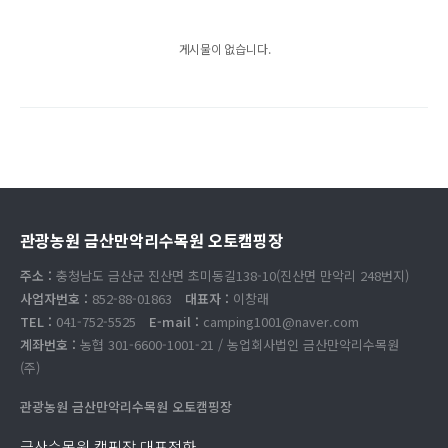
게시물이 없습니다.
관광농원 금산만악리수목원 오토캠핑장
주소 :
충청남도 금산군 진산면 초미동길138-10(진산면 만악리 248번지)
사업자번호 :
852-88-01863
대표자 :
이창래
TEL :
041-752-5525
E-mail :
camping1001@naver.com
계좌번호 :
농협 301-6600-1001-21 / 농업회사법인 금산만악리수목원
(주)
관광농원 금산만악리수목원 오토캠핑장
금산수목원 캠핑장 대표전화