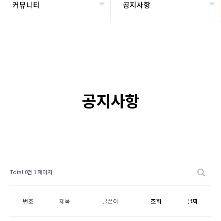
커뮤니티
공지사항
공지사항
Total 0건
1 페이지
번호
제목
글쓴이
조회
날짜