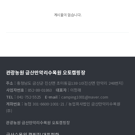
게시물이 없습니다.
관광농원 금산만악리수목원 오토캠핑장
주소 :
충청남도 금산군 진산면 초미동길138-10(진산면 만악리 248번지)
사업자번호 :
852-88-01863
대표자 :
이창래
TEL :
041-752-5525
E-mail :
camping1001@naver.com
계좌번호 :
농협 301-6600-1001-21 / 농업회사법인 금산만악리수목원
(주)
관광농원 금산만악리수목원 오토캠핑장
금산수목원 캠핑장 대표전화