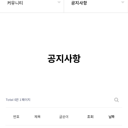
커뮤니티
공지사항
공지사항
Total 0건
1 페이지
번호
제목
글쓴이
조회
날짜