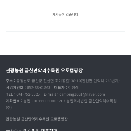
게시물이 없습니다.
관광농원 금산만악리수목원 오토캠핑장
주소 :
충청남도 금산군 진산면 초미동길138-10(진산면 만악리 248번지)
사업자번호 :
852-88-01863
대표자 :
이창래
TEL :
041-752-5525
E-mail :
camping1001@naver.com
계좌번호 :
농협 301-6600-1001-21 / 농업회사법인 금산만악리수목원
(주)
관광농원 금산만악리수목원 오토캠핑장
금산수목원 캠핑장 대표전화