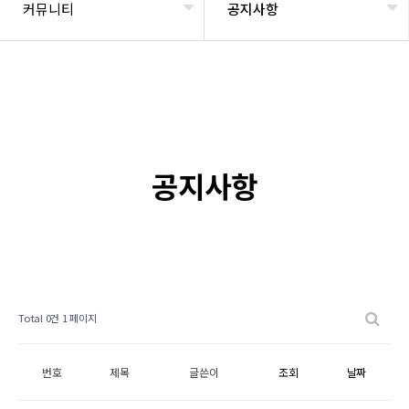
커뮤니티
공지사항
공지사항
Total 0건
1 페이지
번호
제목
글쓴이
조회
날짜