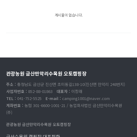
게시물이 없습니다.
관광농원 금산만악리수목원 오토캠핑장
주소 :
충청남도 금산군 진산면 초미동길138-10(진산면 만악리 248번지)
사업자번호 :
852-88-01863
대표자 :
이창래
TEL :
041-752-5525
E-mail :
camping1001@naver.com
계좌번호 :
농협 301-6600-1001-21 / 농업회사법인 금산만악리수목원
(주)
관광농원 금산만악리수목원 오토캠핑장
금산수목원 캠핑장 대표전화