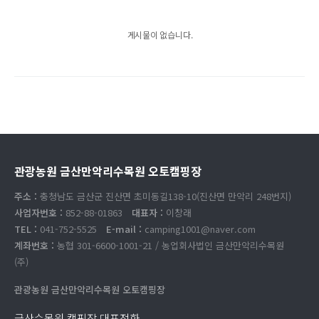
게시물이 없습니다.
관광농원 금산만악리수목원 오토캠핑장
주소 :
충청남도 금산군 진산면 초미동길138-10(진산면 만악리 248번지)
사업자번호 :
852-88-01863
대표자 :
이창래
TEL :
041-752-5525
E-mail :
camping1001@naver.com
계좌번호 :
농협 301-6600-1001-21 / 농업회사법인 금산만악리수목원
(주)
관광농원 금산만악리수목원 오토캠핑장
금산수목원 캠핑장 대표전화