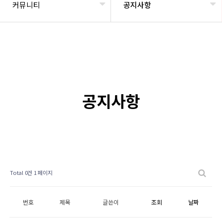
커뮤니티
공지사항
공지사항
Total 0건
1 페이지
번호
제목
글쓴이
조회
날짜