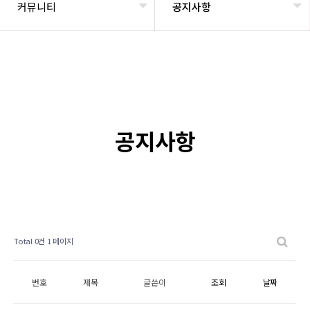
커뮤니티
공지사항
공지사항
Total 0건
1 페이지
번호
제목
글쓴이
조회
날짜