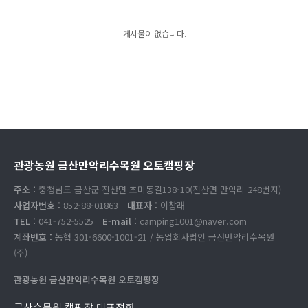
게시물이 없습니다.
관광농원 금산만악리수목원 오토캠핑장
주소 :
충청남도 금산군 진산면 초미동길138-10(진산면 만악리 248번지)
사업자번호 :
852-88-01863
대표자 :
이창래
TEL :
041-752-5525
E-mail :
camping1001@naver.com
계좌번호 :
농협 301-6600-1001-21 / 농업회사법인 금산만악리수목원
(주)
관광농원 금산만악리수목원 오토캠핑장
금산수목원 캠핑장 대표전화