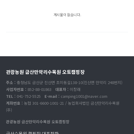
게시물이 없습니다.
관광농원 금산만악리수목원 오토캠핑장
주소 :
충청남도 금산군 진산면 초미동길138-10(진산면 만악리 248번지)
사업자번호 :
852-88-01863
대표자 :
이창래
TEL :
041-752-5525
E-mail :
camping1001@naver.com
계좌번호 :
농협 301-6600-1001-21 / 농업회사법인 금산만악리수목원
(주)
관광농원 금산만악리수목원 오토캠핑장
금산수목원 캠핑장 대표전화