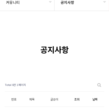
커뮤니티
공지사항
공지사항
Total 0건
1 페이지
번호
제목
글쓴이
조회
날짜