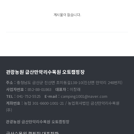
게시물이 없습니다.
관광농원 금산만악리수목원 오토캠핑장
주소 :
충청남도 금산군 진산면 초미동길138-10(진산면 만악리 248번지)
사업자번호 :
852-88-01863
대표자 :
이창래
TEL :
041-752-5525
E-mail :
camping1001@naver.com
계좌번호 :
농협 301-6600-1001-21 / 농업회사법인 금산만악리수목원
(주)
관광농원 금산만악리수목원 오토캠핑장
금산수목원 캠핑장 대표전화