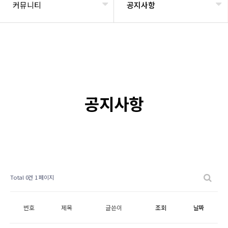
커뮤니티
공지사항
공지사항
Total 0건
1 페이지
번호
제목
글쓴이
조회
날짜