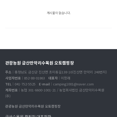
게시물이 없습니다.
관광농원 금산만악리수목원 오토캠핑장
주소 :
충청남도 금산군 진산면 초미동길138-10(진산면 만악리 248번지)
사업자번호 :
852-88-01863
대표자 :
이창래
TEL :
041-752-5525
E-mail :
camping1001@naver.com
계좌번호 :
농협 301-6600-1001-21 / 농업회사법인 금산만악리수목원
(주)
관광농원 금산만악리수목원 오토캠핑장
금산수목원 캠핑장 대표전화