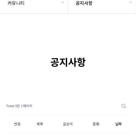
커뮤니티
공지사항
공지사항
Total 0건
1 페이지
번호
제목
글쓴이
조회
날짜