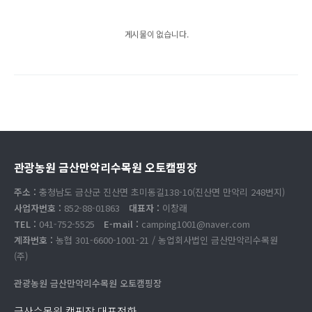
게시물이 없습니다.
관광농원 금산만악리수목원 오토캠핑장
주소 :
충청남도 금산군 진산면 초미동길138-10(진산면 만악리 248번지)
사업자번호 :
852-88-01863
대표자 :
이창래
TEL :
041-752-5525
E-mail :
camping1001@naver.com
계좌번호 :
농협 301-6600-1001-21 / 농업회사법인 금산만악리수목원
(주)
관광농원 금산만악리수목원 오토캠핑장
금산수목원 캠핑장 대표전화