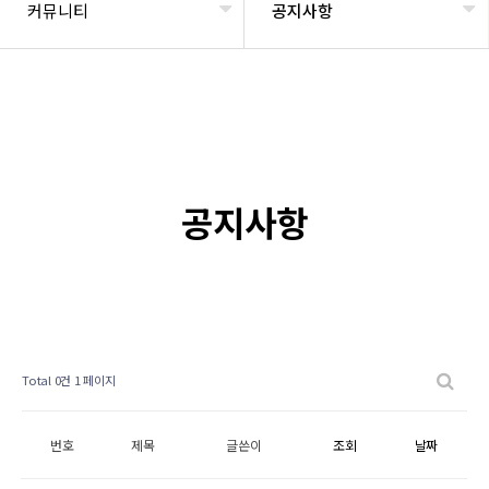
커뮤니티
공지사항
공지사항
Total 0건
1 페이지
번호
제목
글쓴이
조회
날짜