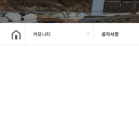
커뮤니티
공지사항