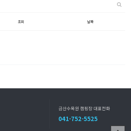
조회
날짜
금산수목원 캠핑장 대표전화
041-752-5525