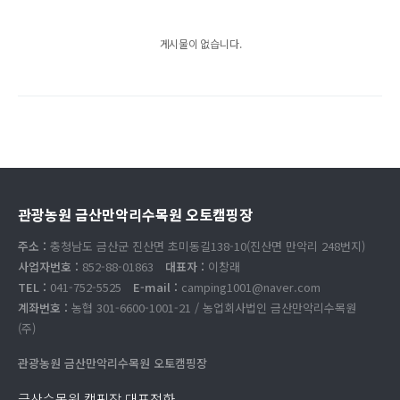
게시물이 없습니다.
관광농원 금산만악리수목원 오토캠핑장
주소 :
충청남도 금산군 진산면 초미동길138-10(진산면 만악리 248번지)
사업자번호 :
852-88-01863
대표자 :
이창래
TEL :
041-752-5525
E-mail :
camping1001@naver.com
계좌번호 :
농협 301-6600-1001-21 / 농업회사법인 금산만악리수목원
(주)
관광농원 금산만악리수목원 오토캠핑장
금산수목원 캠핑장 대표전화