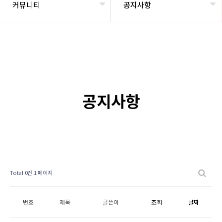
커뮤니티
공지사항
공지사항
Total 0건
1 페이지
번호
제목
글쓴이
조회
날짜