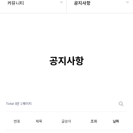
커뮤니티
공지사항
공지사항
Total 0건
1 페이지
번호
제목
글쓴이
조회
날짜