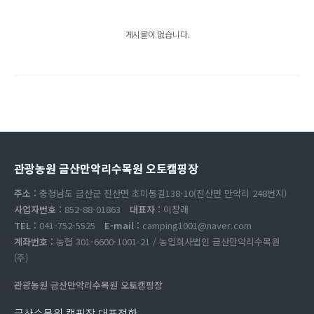
게시물이 없습니다.
관광농원 금산만악리수목원 오토캠핑장
주소 :
충청남도 금산군 진산면 초미동길138-10(진산면 만악리 248번지)
사업자번호 :
852-88-01863
대표자 :
이창래
TEL :
041-752-5525
E-mail :
camping1001@naver.com
계좌번호 :
농협 301-6600-1001-21 / 농업회사법인 금산만악리수목원
(주)
관광농원 금산만악리수목원 오토캠핑장
금산수목원 캠핑장 대표전화