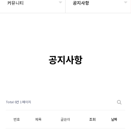
커뮤니티
공지사항
공지사항
Total 0건
1 페이지
번호
제목
글쓴이
조회
날짜