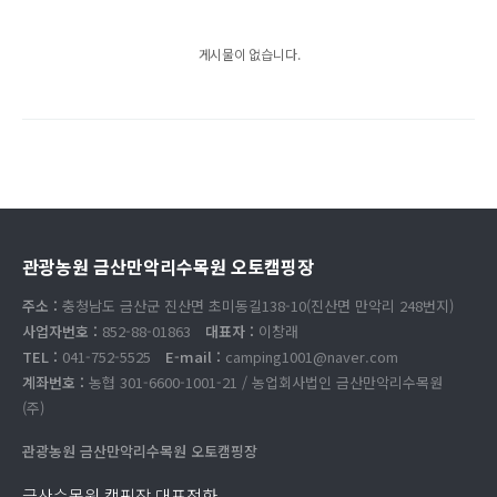
게시물이 없습니다.
관광농원 금산만악리수목원 오토캠핑장
주소 :
충청남도 금산군 진산면 초미동길138-10(진산면 만악리 248번지)
사업자번호 :
852-88-01863
대표자 :
이창래
TEL :
041-752-5525
E-mail :
camping1001@naver.com
계좌번호 :
농협 301-6600-1001-21 / 농업회사법인 금산만악리수목원
(주)
관광농원 금산만악리수목원 오토캠핑장
금산수목원 캠핑장 대표전화