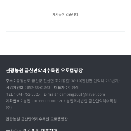
게시물이 없습니다.
관광농원 금산만악리수목원 오토캠핑장
주소 :
충청남도 금산군 진산면 초미동길138-10(진산면 만악리 248번지)
사업자번호 :
852-88-01863
대표자 :
이창래
TEL :
041-752-5525
E-mail :
camping1001@naver.com
계좌번호 :
농협 301-6600-1001-21 / 농업회사법인 금산만악리수목원
(주)
관광농원 금산만악리수목원 오토캠핑장
금산수목원 캠핑장 대표전화