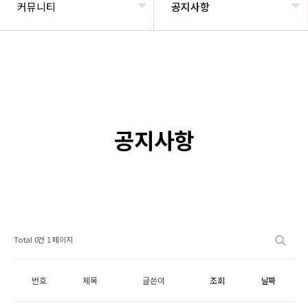
커뮤니티
공지사항
공지사항
Total 0건
1 페이지
번호
제목
글쓴이
조회
날짜