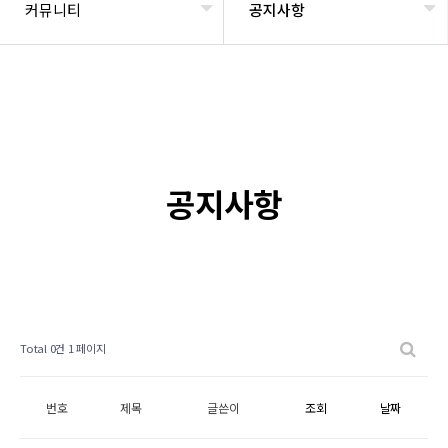
커뮤니티
공지사항
공지사항
Total 0건
1 페이지
번호
제목
글쓴이
조회
날짜