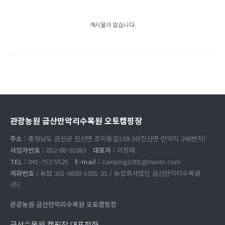
게시물이 없습니다.
관광농원 금산만악리수목원 오토캠핑장
주소 :
충청남도 금산군 진산면 초미동길138-10(진산면 만악리 248번지)
사업자번호 :
852-88-01863
대표자 :
이창래
TEL :
041-752-5525
E-mail :
camping1001@naver.com
계좌번호 :
농협 301-6600-1001-21 / 농업회사법인 금산만악리수목원
(주)
관광농원 금산만악리수목원 오토캠핑장
금산수목원 캠핑장 대표전화