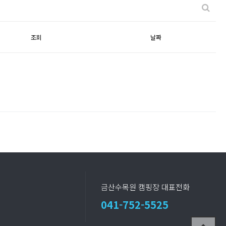
조회
날짜
금산수목원 캠핑장 대표전화
041-752-5525