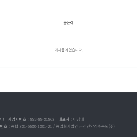
글쓴이
게시물이 없습니다.
지)
사업자번호 :
852-88-01863
대표자 :
이창래
번호 :
농협 301-6600-1001-21 / 농업회사법인 금산만악리수목원(주)