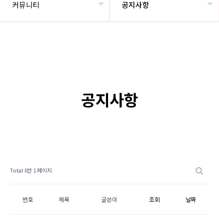
커뮤니티
공지사항
공지사항
Total 0건
1 페이지
번호
제목
글쓴이
조회
날짜