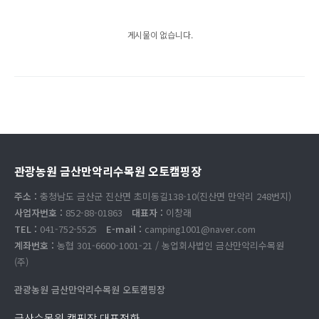
게시물이 없습니다.
관광농원 금산만악리수목원 오토캠핑장
주소 :
충청남도 금산군 진산면 초미동길138-10(진산면 만악리 248번지)
사업자번호 :
852-88-01863
대표자 :
이창래
TEL :
041-752-5525
E-mail :
camping1001@naver.com
계좌번호 :
농협 301-6600-1001-21 / 농업회사법인 금산만악리수목원
(주)
관광농원 금산만악리수목원 오토캠핑장
금산수목원 캠핑장 대표전화