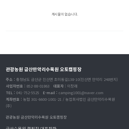
게시물이 없습니다.
관광농원 금산만악리수목원 오토캠핑장
주소 :
충청남도 금산군 진산면 초미동길138-10(진산면 만악리 248번지)
사업자번호 :
852-88-01863
대표자 :
이창래
TEL :
041-752-5525
E-mail :
camping1001@naver.com
계좌번호 :
농협 301-6600-1001-21 / 농업회사법인 금산만악리수목원
(주)
관광농원 금산만악리수목원 오토캠핑장
금산수목원 캠핑장 대표전화