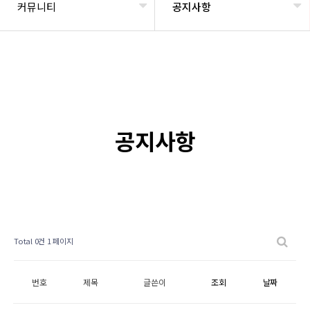
커뮤니티
공지사항
공지사항
Total 0건
1 페이지
번호
제목
글쓴이
조회
날짜