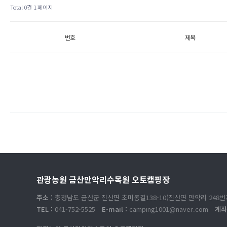
Total 0건
1 페이지
번호
제목
관광농원 금산만악리수목원 오토캠핑장
주소 :
충청남도 금산군 진산면 초미동길138-10(진산면 만악리 248번
TEL :
041-752-5525
E-mail :
camping1001@naver.com
계좌