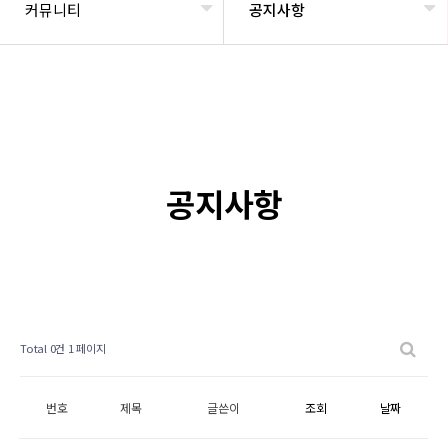
커뮤니티
공지사항
공지사항
Total 0건
1 페이지
번호
제목
글쓴이
조회
날짜