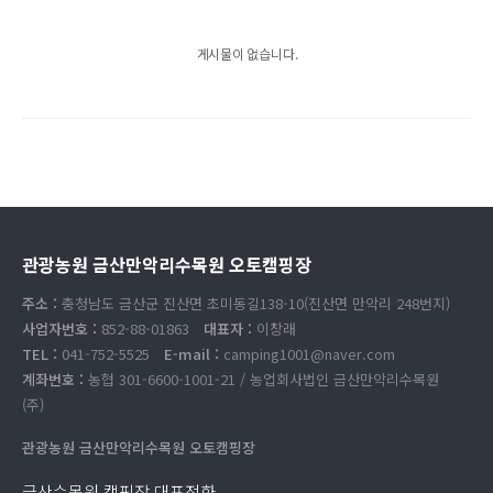
게시물이 없습니다.
관광농원 금산만악리수목원 오토캠핑장
주소 :
충청남도 금산군 진산면 초미동길138-10(진산면 만악리 248번지)
사업자번호 :
852-88-01863
대표자 :
이창래
TEL :
041-752-5525
E-mail :
camping1001@naver.com
계좌번호 :
농협 301-6600-1001-21 / 농업회사법인 금산만악리수목원
(주)
관광농원 금산만악리수목원 오토캠핑장
금산수목원 캠핑장 대표전화