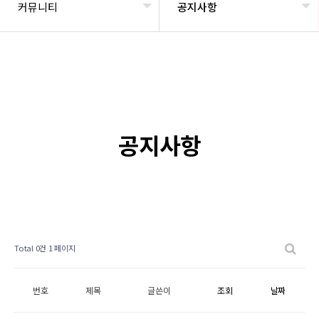
커뮤니티
공지사항
공지사항
Total 0건
1 페이지
번호
제목
글쓴이
조회
날짜