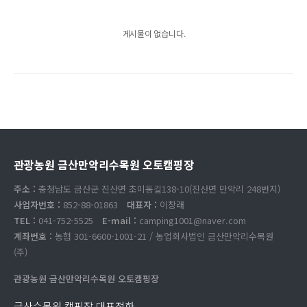
게시물이 없습니다.
관광농원 금산만악리수목원 오토캠핑장
주소 :
충청남도 금산군 진산면 초미동길138-10(진산면 만악리 248번지)
사업자번호 :
852-88-01863
대표자 :
이창래
TEL :
041-752-5525
E-mail :
camping1001@naver.com
계좌번호 :
농협 301-6600-1001-21 / 농업회사법인 금산만악리수목원
(주)
관광농원 금산만악리수목원 오토캠핑장
금산수목원 캠핑장 대표전화