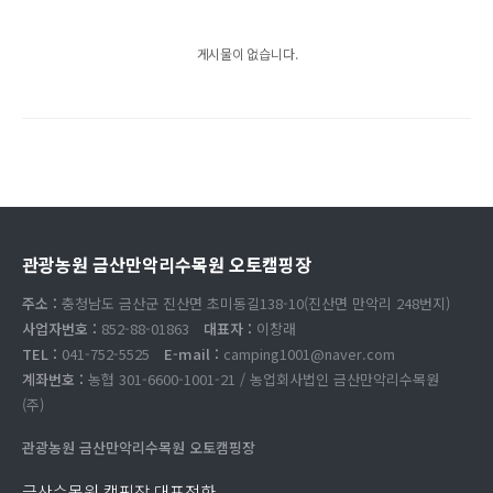
게시물이 없습니다.
관광농원 금산만악리수목원 오토캠핑장
주소 :
충청남도 금산군 진산면 초미동길138-10(진산면 만악리 248번지)
사업자번호 :
852-88-01863
대표자 :
이창래
TEL :
041-752-5525
E-mail :
camping1001@naver.com
계좌번호 :
농협 301-6600-1001-21 / 농업회사법인 금산만악리수목원
(주)
관광농원 금산만악리수목원 오토캠핑장
금산수목원 캠핑장 대표전화