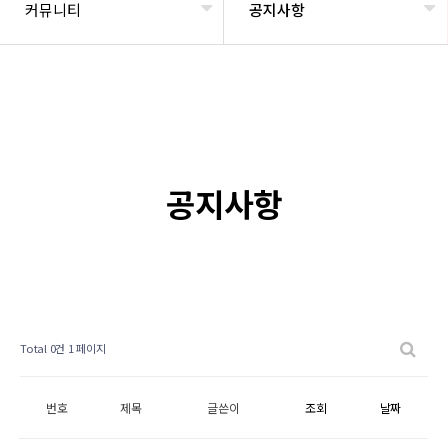
커뮤니티
공지사항
공지사항
Total 0건
1 페이지
번호
제목
글쓴이
조회
날짜