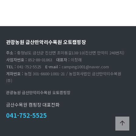
관광농원 금산만악리수목원 오토캠핑장
주소 :
충청남도 금산군 진산면 초미동길138-10(진산면 만악리 248번지)
사업자번호 :
852-88-01863
대표자 :
이창래
TEL :
041-752-5525
E-mail :
camping1001@naver.com
계좌번호 :
농협 301-6600-1001-21 / 농업회사법인 금산만악리수목원
(주)
관광농원 금산만악리수목원 오토캠핑장
금산수목원 캠핑장 대표전화
041-752-5525
arrow_upward