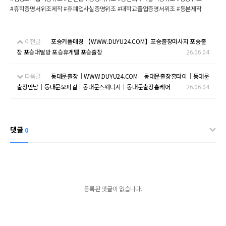
#휴학증명서위조제작 #휴폐업사실증명위조 #대학교졸업증명서위조 #등본제작
이전글
포승커플매칭 【WWW.DUYU24.COM】포승출장마사지 포승출
장 포승대딸방 포승휴게텔 포승출장
26.06.04
다음글
동대문출장｜WWW.DUYU24.COM｜동대문출장홈타이｜동대문
출장만남｜동대문오피걸｜동대문스웨디시｜동대문출장홈케어
26.06.04
댓글
0
등록된 댓글이 없습니다.