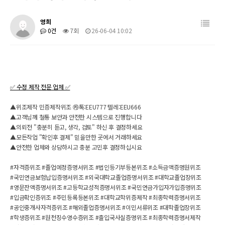
영희
0건
7회
26-06-04 10:02
✅ 수정 제작 전문 업체 ✅
▲위조제작 민증제작위조 ㉸톡:EEU777 텔레:EEU666
▲고객님께 철통 보안과 안전한 시스템으로 진행합니다
▲의뢰전 "충분히 듣고, 생각, 검토" 하신 후 결정하세요
▲모든작업 "확인후 결제" 믿을만한 곳에서 거래하세요
▲안전한 업체와 상담하시고 충분 고민후 결정하십시요
#자격증위조 #졸업예정증명서위조 #법인등기부등본위조 #소득금액증명원위조
#국민연금보험납입증명서위조 #외국대학교졸업증명서위조 #대학교졸업장위조
#영문잔액증명서위조 #고등학교성적증명서위조 #국민연금가입자가입증명위조
#입금확인증위조 #주민등록등본위조 #대학교학위증제작 #최종학력증명서위조
#공인중개사자격증위조 #해외졸업증명서위조 #이민서류위조 #대학졸업장위조
#학생증위조 #원천징수영수증위조 #출입국사실증명위조 #최종학력증명서제작