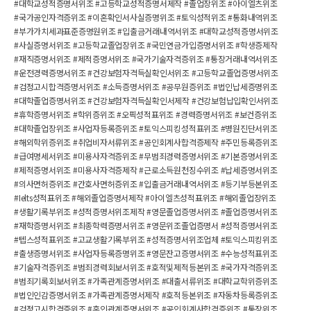
#대학교성적증명서위조 #고등학교성적증명서제작 #졸업장위조 #아이엘츠위조
#국가공인자격증위조 #이혼확인서사실증명위조 #토익성적위조 #통화내역위조
#부가가치세과표준증명원위조 #입출금거래내역서위조 #대학교성적증명서위조
#사실증명서위조 #고등학교졸업장위조 #국민연금가입증명서위조 #학생증제작
#재직증명서위조 #제적증명서위조 #국가기술자격증위조 #통장거래내역서위조
#운전경력증명서위조 #건강보험자격득실확인서위조 #고등학교졸업증명서위조
#검정고시합격증명서위조 #소득증명서위조 #공무원증위조 #법인납세증명위조
#대학졸업증명서위조 #건강보험자격득실확인서제작 #건강보험납입확인서위조
#휴학증명서위조 #학위증위조 #오픽성적표위조 #경력증명서위조 #보건증위조
헤더설정
#대학졸업장위조 #사업자등록증위조 #토익스피킹성적표위조 #병원진단서위조
#해외학위증위조 #취업비자서류위조 #공인회계사합격증제작 #주민등록증위조
#급여명세서위조 #미용사자격증위조 #무범죄경력증명서위조 #기본증명서위조
#제적증명서위조 #미용사자격증제작 #근로소득원천징수위조 #납세증명서위조
#의사면허증위조 #간호사면허증위조 #입출금거래내역서위조 #등기부등본위조
#Ielts성적표위조 #해외졸업증명서제작 #아이엘츠성적표위조 #해외졸업장위조
#생활기록부위조 #성적증명서위조제작 #영문졸업증명서위조 #졸업증명서위조
#재학증명서위조 #최종학력증명서위조 #영문위조졸업증명서 #성적증명서위조
#텝스성적표위조 #고교생활기록부위조 #성적증명서위조업체 #토익스피킹위조
#출생증명서위조 #사업자등록증명위조 #영문잔고증명서위조 #수능성적표위조
#기술자격증위조 #범죄경력회보서위조 #호적및제적등본위조 #국가자격증위조
#범죄기록회보서위조 #가족관계증명서위조 #대출서류위조 #대학교학위증위조
#법인인감증명서위조 #가족관계증명서제작 #호적등본위조 #자동차등록증위조
#검정고시합격증위조 #혼인관계증명서위조 #공인회계사합격증위조 #통장위조