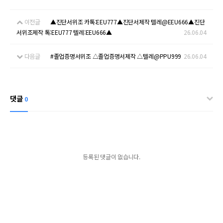
이전글
▲진단서위조 카톡:EEU777▲진단서제작 텔레@EEU666▲진단
서위조제작 톡:EEU777 텔레:EEU666▲
26.06.04
다음글
#졸업증명서위조 △졸업증명서제작 △텔레@PPU999
26.06.04
댓글
0
등록된 댓글이 없습니다.