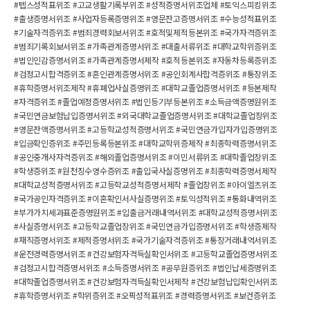
#텝스성적표위조 #고교생활기록부위조 #성적증명서위조업체 #토익스피킹위조
#출생증명서위조 #사업자등록증명위조 #영문잔고증명서위조 #수능성적표위조
#기술자격증위조 #범죄경력회보서위조 #호적및제적등본위조 #국가자격증위조
#범죄기록회보서위조 #가족관계증명서위조 #대출서류위조 #대학교학위증위조
#법인인감증명서위조 #가족관계증명서제작 #호적등본위조 #자동차등록증위조
#검정고시합격증위조 #혼인관계증명서위조 #공인회계사합격증위조 #통장위조
#휴학증명서위조제작 #휴폐업사실증명위조 #대학교졸업증명서위조 #등본제작
#자격증위조 #졸업예정증명서위조 #법인등기부등본위조 #소득금액증명원위조
#국민연금보험납입증명서위조 #외국대학교졸업증명서위조 #대학교졸업장위조
헤더설정
#영문잔액증명서위조 #고등학교성적증명서위조 #국민연금가입자가입증명위조
#입금확인증위조 #주민등록등본위조 #대학교학위증제작 #최종학력증명서위조
#공인중개사자격증위조 #해외졸업증명서위조 #이민서류위조 #대학졸업장위조
#학생증위조 #원천징수영수증위조 #출입국사실증명위조 #최종학력증명서제작
#대학교성적증명서위조 #고등학교성적증명서제작 #졸업장위조 #아이엘츠위조
#국가공인자격증위조 #이혼확인서사실증명위조 #토익성적위조 #통화내역위조
#부가가치세과표준증명원위조 #입출금거래내역서위조 #대학교성적증명서위조
#사실증명서위조 #고등학교졸업장위조 #국민연금가입증명서위조 #학생증제작
#재직증명서위조 #제적증명서위조 #국가기술자격증위조 #통장거래내역서위조
#운전경력증명서위조 #건강보험자격득실확인서위조 #고등학교졸업증명서위조
#검정고시합격증명서위조 #소득증명서위조 #공무원증위조 #법인납세증명위조
#대학졸업증명서위조 #건강보험자격득실확인서제작 #건강보험납입확인서위조
#휴학증명서위조 #학위증위조 #오픽성적표위조 #경력증명서위조 #보건증위조