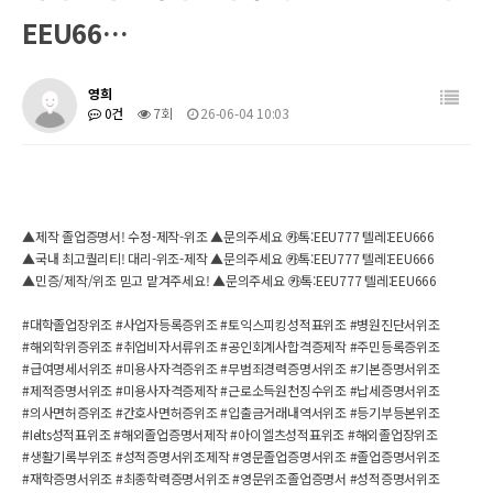
EEU66…
영희
0건
7회
26-06-04 10:03
▲제작 졸업증명서! 수정-제작-위조 ▲문의주세요 ㉸톡:EEU777 텔레:EEU666
▲국내 최고퀄리티! 대리-위조-제작 ▲문의주세요 ㉸톡:EEU777 텔레:EEU666
▲민증/제작/위조 믿고 맡겨주세요! ▲문의주세요 ㉸톡:EEU777 텔레:EEU666
#대학졸업장위조 #사업자등록증위조 #토익스피킹성적표위조 #병원진단서위조
#해외학위증위조 #취업비자서류위조 #공인회계사합격증제작 #주민등록증위조
#급여명세서위조 #미용사자격증위조 #무범죄경력증명서위조 #기본증명서위조
#제적증명서위조 #미용사자격증제작 #근로소득원천징수위조 #납세증명서위조
#의사면허증위조 #간호사면허증위조 #입출금거래내역서위조 #등기부등본위조
#Ielts성적표위조 #해외졸업증명서제작 #아이엘츠성적표위조 #해외졸업장위조
#생활기록부위조 #성적증명서위조제작 #영문졸업증명서위조 #졸업증명서위조
#재학증명서위조 #최종학력증명서위조 #영문위조졸업증명서 #성적증명서위조