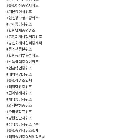
#졸업예정증명서위조
#기본증명서위조
#원천징수영수증위조
#납세증명서위조
#법인납세증명위조
#공인회계사합격증위조
#공인회계사합격증제작
#등기부등본위조
#법인등기부등본위조
#소득금액증명원위조
#입금확인증위조
#대학졸업장위조
#졸업장위조업체
#해외학위증위조
#급여명세서위조
#제적증명서위조
#의사면허증위조
#오픽성적표위조
#병원진단서위조
#성적증명서위조전문
#졸업증명서위조업체
#해외졸업증명서제작업체