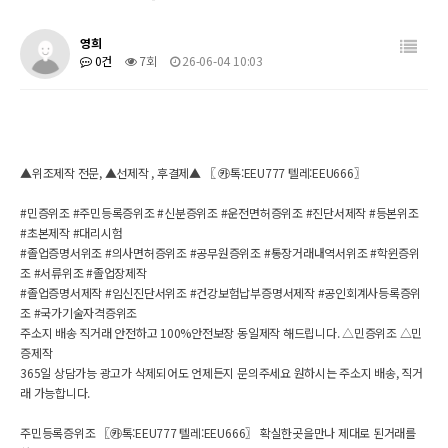
영희
0건
7회
26-06-04 10:03
▲위조제작 전문, ▲선제작 , 후결제▲ 〖 ㉸톡:EEU777 텔레:EEU666〗
#민증위조 #주민등록증위조 #신분증위조 #운전면허증위조 #진단서제작 #등본위조
#초본제작 #대리시험
#졸업증명서위조 #의사면허증위조 #공무원증위조 #통장거래내역서위조 #학윈증위
조 #서류위조 #졸업장제작
#졸업증명서제작 #임신진단서위조 #건강보험납부증명서제작 #공인회계사등록증위
조 #국가기술자격증위조
주소지 배송 직거래 안전하고 100%안전보장 동일제작 해드립니다. △민증위조 △민
증제작
365일 상담가능 광고가 삭제되어도 언제든지 문의주세요 원하시는 주소지 배송, 직거
래 가능합니다.
주민등록증위조 〖㉸톡:EEU777 텔레:EEU666〗 확실한곳을만나 제대로 된거래를