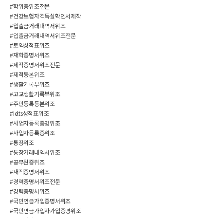
#학위증위조전문
#건강보험자격득실확인서제작
#입출금거래내역서위조
#입출금거래내역서위조전문
#토익성적표위조
#재학증명서위조
#제적증명서위조전문
#제적등본위조
#생활기록부위조
#고교생활기록부위조
#주민등록등본위조
#Ielts성적표위조
#사업자등록증명위조
#사업자등록증위조
#통장위조
#통장거래내역서위조
#공무원증위조
#재직증명서위조
#경력증명서위조전문
#경력증명서위조
#국민연금가입증명서위조
#국민연금가입자가입증명위조