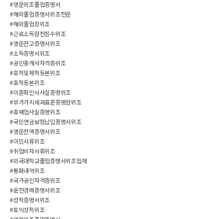
#영문위조졸업증명서
#해외졸업증명서위조전문
#해외졸업장위조
#근로소득원천징수위조
#영문잔고증명서위조
#소득증명서위조
#공인중개사자격증위조
#호적및제적등본위조
#호적등본위조
#이혼확인서사실증명위조
#부가가치세과표준증명원위조
#휴폐업사실증명위조
#국민연금보험납입증명서위조
#영문잔액증명서위조
#이민서류위조
#취업비자서류위조
#외국대학교졸업증명서위조업체
#통화내역위조
#국가공인자격증위조
#운전경력증명서위조
#성적증명서위조
#토익성적위조