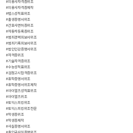
#미용사자격증위조
#미용사자격증제작
#텝스성적표위조
#출생증명서위조
#간호사면허증위조
#자동차등록증위조
#범죄경력회보서위조
#범죄기록회보서위조
#법인인감증명서위조
#자격증위조
#기술자격증위조
#수능성적표위조
#검정고시합격증위조
#휴학증명서위조
#휴학증명서위조제작
#아이엘츠성적표위조
#아이엘츠위조
#토익스피킹위조
#토익스피킹위조전문
#학생증위조
#학생증제작
#사실증명서위조
#출입국사실증명위조