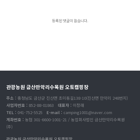
등록된 댓글이 없습니다.
관광농원 금산만악리수목원 오토캠핑장
주소 :
충청남도 금산군 진산면 초미동길138-10(진산면 만악리 248번지)
사업자번호 :
852-88-01863
대표자 :
이창래
TEL :
041-752-5525
E-mail :
camping1001@naver.com
계좌번호 :
농협 301-6600-1001-21 / 농업회사법인 금산만악리수목원
(주)
관광농원 금산만악리수목원 오토캠핑장