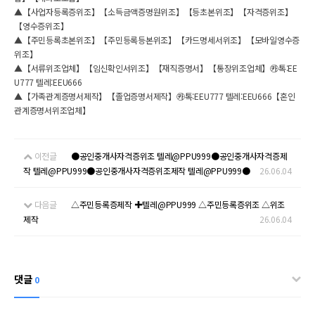
▲【사업자등록증위조】【소득금액증명원위조】【등초본위조】【자격증위조】
【영수증위조】
▲【주민등록초본위조】【주민등록등본위조】【카드명세서위조】【모바일영수증
위조】
▲【서류위조업체】【임신확인서위조】【재직증명서】【통장위조업체】㉸톡:EE
U777 텔레:EEU666
▲【가족관계증명서제작】【졸업증명서제작】㉸톡:EEU777 텔레:EEU666【혼인
관계증명서위조업체】
이전글
●공인중개사자격증위조 텔레@PPU999●공인중개사자격증제
작 텔레@PPU999●공인중개사자격증위조제작 텔레@PPU999●
26.06.04
다음글
△주민등록증제작 ✚텔레@PPU999 △주민등록증위조 △위조
제작
26.06.04
댓글
0