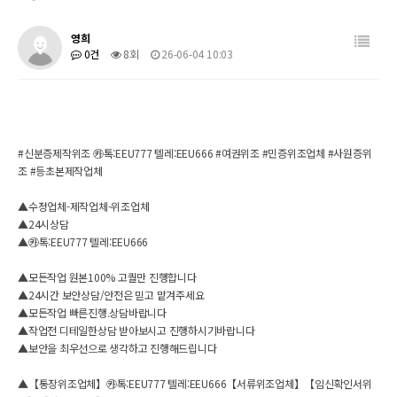
영희
0건
8회
26-06-04 10:03
#신분증제작위조 ㉸톡:EEU777 텔레:EEU666 #여권위조 #민증위조업체 #사원증위
조 #등초본제작업체
▲수정업체-제작업체-위조업체
▲24시상담
▲㉸톡:EEU777 텔레:EEU666
▲모든작업 원본100% 고퀄만 진행합니다
▲24시간 보안상담/안전은 믿고 맡겨주세요
▲모든작업 빠른진행.상담바랍니다
▲작업전 디테일한상담 받아보시고 진행하시기바랍니다
▲보안을 최우선으로 생각하고 진행해드립니다
▲【통장위조업체】㉸톡:EEU777 텔레:EEU666【서류위조업체】【임신확인서위