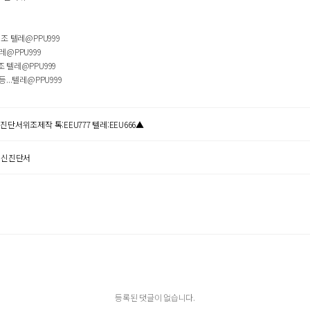
 텔레@PPU999
@PPU999
텔레@PPU999
.텔레@PPU999
서위조제작 톡:EEU777 텔레:EEU666▲
#임신진단서
등록된 댓글이 없습니다.