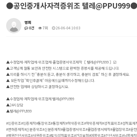
●공인중개사자격증위조 텔레@PPU999
영희
0건
7회
26-06-04 10:03
▲수정업체-제작업체-위조업체-졸업증명서위조제작〖 텔레@PPU999 〗☑
▲고객님께 철통 보안과 안전한 시스템으로 완벽한 증명서를 제공해 드립니다.
▲의뢰를 하시기 전 "충분히 듣고, 충분히 생각하고, 충분히 검토" 하신 후 결정하세요.
▲ 모든작업 "확인후결제" 마음에드실때까지수정해드립니다.
▲안전한 업체와 상담하시고 결정하십시요.
▲수정업체-제작업체-위조업체 텔레@PPU999
▲24시상담
▲텔레@PPU999
#민증위조#민증제작#통장위조#통장제작#학위증위조#학위증제작#성적표위조#성적표제
#면허증제작#신분증위조#신분증제작#졸업증명서위조#졸업증명서제작#졸업장위조#운
#병원진단서위조#사원증위조#토익성적표위조#건강보험#여쯩위조#진단서위조#남쯩제작