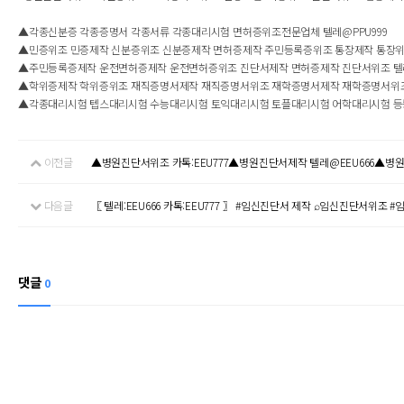
▲각종신분증 각종증명서 각종서류 각종대리시험 면허증위조전문업체 텔레@PPU999
▲민증위조 민증제작 신분증위조 신분증제작 면허증제작 주민등록증위조 통장제작 통장위조
▲주민등록증제작 운전면허증제작 운전면허증위조 진단서제작 면허증제작 진단서위조 텔레
▲학위증제작 학위증위조 재직증명서제작 재직증명서위조 재학증명서제작 재학증명서위조 
▲각종대리시험 텝스대리시험 수능대리시험 토익대리시험 토플대리시험 어학대리시험 등등..
이전글
▲병원진단서위조 카톡:EEU777▲병원진단서제작 텔레@EEU666▲병원진단
다음글
〖 텔레:EEU666 카톡:EEU777 〗 #임신진단서 제작 ⌕임신진단서위조 
헤더설정
댓글
0