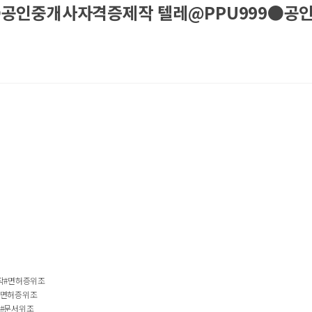
●공인중개사자격증제작 텔레@PPU999●공
작#면허증위조
전면허증위조
#문서위조