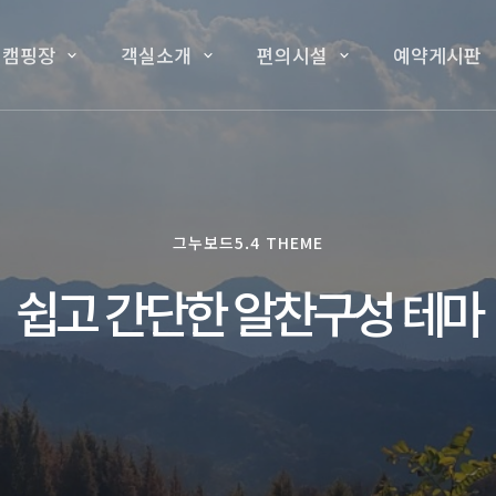
 캠핑장
객실소개
편의시설
예약게시판
그누보드5.4 THEME
쉽고 간단한 알찬구성 테마