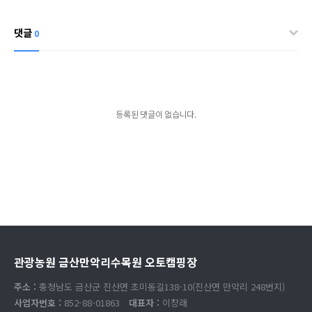
댓글
0
등록된 댓글이 없습니다.
관광농원 금산만악리수목원 오토캠핑장
주소 :
충청남도 금산군 진산면 초미동길138-10(진산면 만악리 248번지)
사업자번호 :
852-88-01863
대표자 :
이창래