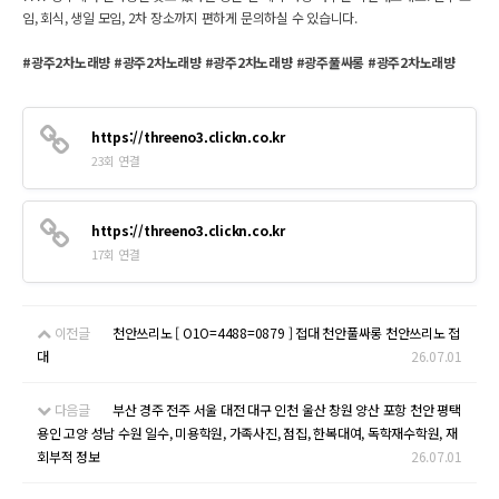
임, 회식, 생일 모임, 2차 장소까지 편하게 문의하실 수 있습니다.
#광주2차노래뱡 #광주2차노래뱡 #광주2차노래뱡 #광주풀싸롱 #광주2차노래뱡
https://threeno3.clickn.co.kr
23회 연결
https://threeno3.clickn.co.kr
17회 연결
이전글
천안쓰리노 [ O1O=4488=0879 ] 접대 천안풀싸롱 천안쓰리노 접
대
26.07.01
다음글
부산 경주 전주 서울 대전 대구 인천 울산 창원 양산 포항 천안 평택
용인 고양 성남 수원 일수, 미용학원, 가족사진, 점집, 한복대여, 독학재수학원, 재
회부적 정보
26.07.01