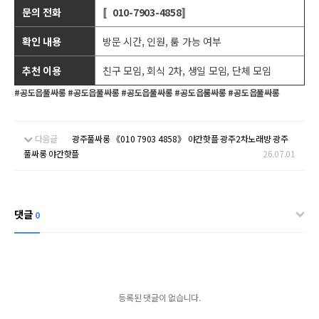
문의 전화
〚010-7903-4858〛
확인 내용
방문 시간, 인원, 룸 가능 여부
추천 이용
친구 모임, 회식 2차, 생일 모임, 단체 모임
#공도읍풀싸롱 #공도읍풀싸롱 #공도읍풀싸롱 #공도읍룸싸롱 #공도읍풀싸롱
다음글
광주풀싸롱 《010 7903 4858》 야간핫플 광주2차노래뱡 광주
풀싸롱 야간핫플
26.07.01
댓글
0
등록된 댓글이 없습니다.