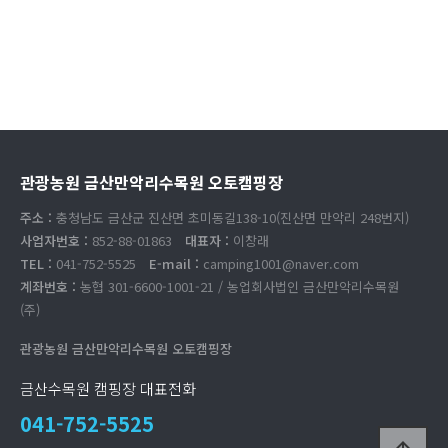
관광농원 금산만악리수목원 오토캠핑장
주소 :
충청남도 금산군 진산면 초미동길138-10(진산면 만악리 248번지)
사업자번호 :
852-88-01863
대표자 :
이창래
TEL :
041-752-5525
E-mail :
camping1001@naver.com
계좌번호 :
농협 301-6600-1001-21 / 농업회사법인 금산만악리수목원
(주)
관광농원 금산만악리수목원 오토캠핑장
금산수목원 캠핑장 대표전화
041-752-5525