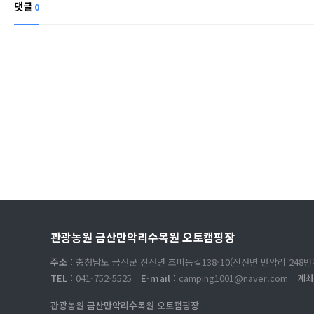
댓글
0
관광농원 금산만악리수목원 오토캠핑장
주소 :
충청남도 금산군 진산면 초미동길138-10(진산면 만악리 248번
TEL :
041-752-5525
E-mail :
camping1001@naver.com
계좌
관광농원 금산만악리수목원 오토캠핑장