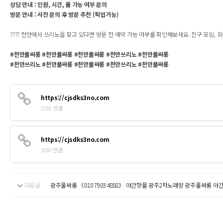
상담 안내 : 인원, 시간, 룸 가능 여부 문의
방문 안내 : 사전 문의 후 방문 추천 (픽업가능)
???? 천안에서 쓰리노을 찾고 있다면 방문 전 예약 가능 여부를 확인해보세요. 친구 모임, 회
#천안풀싸롱 #천안풀싸롱 #천안풀싸롱 #천안쓰리노 #천안풀싸롱
#천안쓰리노 #천안풀싸롱 #천안풀싸롱 #천안쓰리노 #천안풀싸롱
https://cjsdks3no.com
22회 연결
https://cjsdks3no.com
20회 연결
다음글
광주풀싸롱 《010 7903 4858》 야간핫플 광주2차노래뱡 광주풀싸롱 야