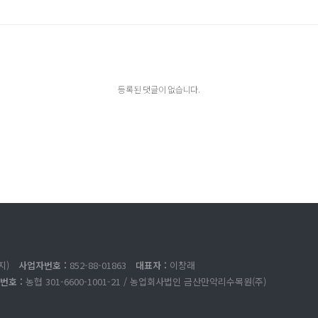
등록된 댓글이 없습니다.
지)
사업자번호 :
852-88-01863
대표자 :
이창래
번호 :
농협 301-6600-1001-21 / 농업회사법인 금산만악리수목원(주)