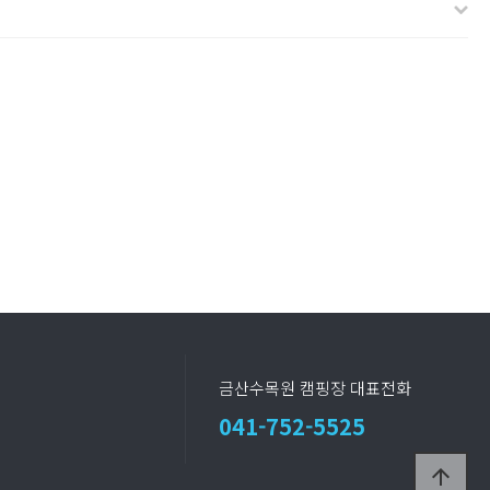
금산수목원 캠핑장 대표전화
041-752-5525
arrow_upward