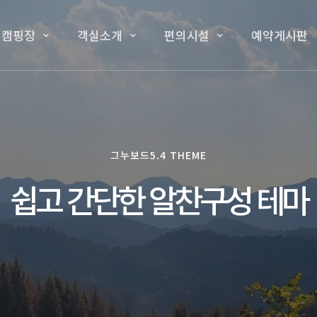
 캠핑장
객실소개
편의시설
예약게시판
그누보드5.4 THEME
쉽고 간단한 알찬구성 테마