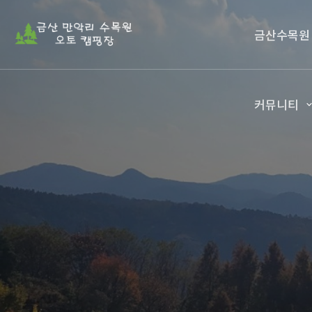
금산수목원
커뮤니티