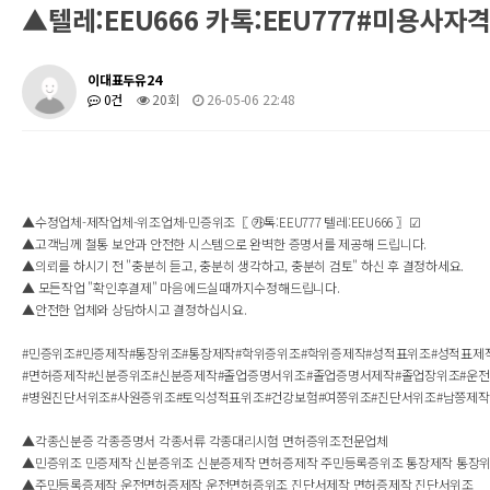
▲텔레:EEU666 카톡:EEU777#미용
이대표두유24
0건
20회
26-05-06 22:48
▲수정업체-제작업체-위조업체-민증위조〖 ㉸톡:EEU777 텔레:EEU666 〗☑
▲고객님께 철통 보안과 안전한 시스템으로 완벽한 증명서를 제공해 드립니다.
▲의뢰를 하시기 전 "충분히 듣고, 충분히 생각하고, 충분히 검토" 하신 후 결정하세요.
▲ 모든작업 "확인후결제" 마음에드실때까지수정해드립니다.
▲안전한 업체와 상담하시고 결정하십시요.
#민증위조#민증제작#통장위조#통장제작#학위증위조#학위증제작#성적표위조#성적표제
#면허증제작#신분증위조#신분증제작#졸업증명서위조#졸업증명서제작#졸업장위조#운
#병원진단서위조#사원증위조#토익성적표위조#건강보험#여쯩위조#진단서위조#남쯩제작
▲각종신분증 각종증명서 각종서류 각종대리시험 면허증위조전문업체
▲민증위조 민증제작 신분증위조 신분증제작 면허증제작 주민등록증위조 통장제작 통장
▲주민등록증제작 운전면허증제작 운전면허증위조 진단서제작 면허증제작 진단서위조