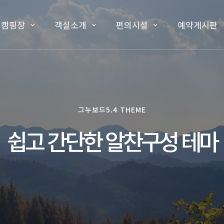
 캠핑장
객실소개
편의시설
예약게시판
그누보드5.4 THEME
쉽고 간단한 알찬구성 테마