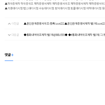
▲학위증제작 학위증위조 재직증명서제작 재직증명서위조 재학증명서제작 재학증명서위
▲각종대리시험 텝스대리시험 수능대리시험 토익대리시험 토플대리시험 어학대리시험 등등.
이전글
▲혼인관계증명서위조 ㉸톡:uue222▲혼인관계증명서제작 텔/레:uue22
다음글
◆통화내역위조제작 텔/레@BBJ555◆ ◆#통화내역위조제작 텔/레/그/램
댓글
0
헤더설정