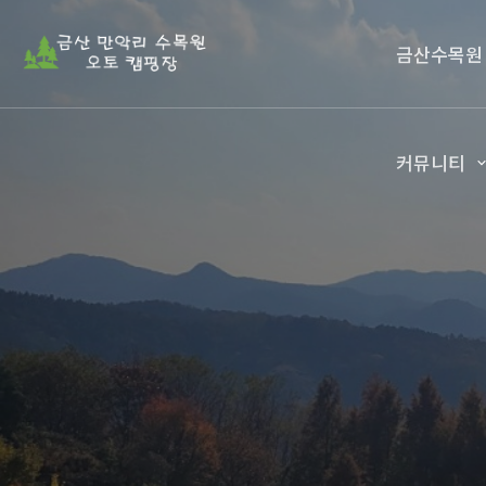
금산수목원
커뮤니티