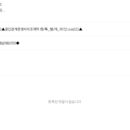
조
..
2▲혼인관계증명서위조제작 ㉸/톡_텔/레_라/인:uue222▲
@BBJ555◆
등록된 댓글이 없습니다.