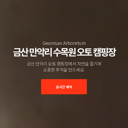
Geumsan Arboretum
금산 만악리 수목원 오토 캠핑장
금산 만악리 오토 캠핑장에서 자연을 즐기며
소중한 추억을 만드세요.
실시간 예약